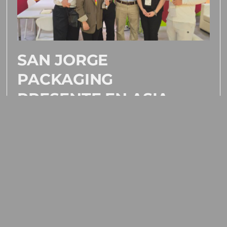
SAN JORGE
PACKAGING
PRESENTE EN ASIA
FRUIT LOGISTICA
2025 – HONG KONG
20/10/2025
San Jorge Packaging estuvo presente
en Asia Fruit Logistica 2025, el evento
internacional más importante del
sector hortofrutícola en Asia.