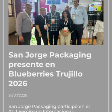
San Jorge Packaging
presente en
Blueberries Trujillo
2026
27/07/2026
San Jorge Packaging participó en el
XLII Seminario Internacional