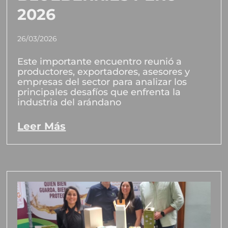
2026
26/03/2026
Este importante encuentro reunió a
productores, exportadores, asesores y
empresas del sector para analizar los
principales desafíos que enfrenta la
industria del arándano
Leer Más