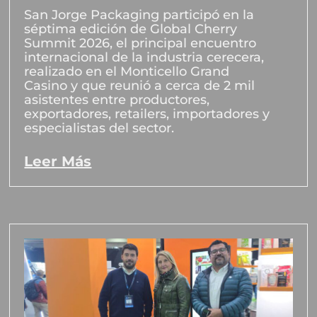
San Jorge Packaging participó en la
séptima edición de Global Cherry
Summit 2026, el principal encuentro
internacional de la industria cerecera,
realizado en el Monticello Grand
Casino y que reunió a cerca de 2 mil
asistentes entre productores,
exportadores, retailers, importadores y
especialistas del sector.
Leer Más