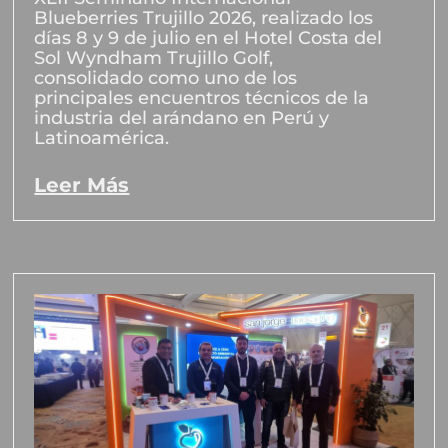
Blueberries Trujillo 2026, realizado los
días 8 y 9 de julio en el Hotel Costa del
Sol Wyndham Trujillo Golf,
consolidado como uno de los
principales encuentros técnicos de la
industria del arándano en Perú y
Latinoamérica.
Leer Más