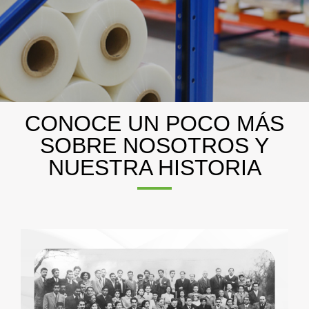
CONOCE UN POCO MÁS
Somos pioneros en el
SOBRE NOSOTROS Y
NUESTRA HISTORIA
desarrollo de tecnología
de atmósfera modificada
Contáctanos