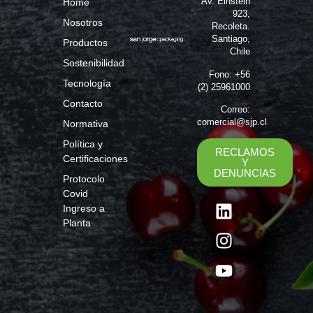
Av. Einstein
Home
923,
Nosotros
Recoleta.
Santiago,
Productos
Chile
Sostenibilidad
Fono: +56
Tecnología
(2) 25961000
Contacto
Correo:
comercial@sjp.cl
Normativa
Política y
RECLAMOS
Certificaciones
Y
DENUNCIAS
Protocolo
Covid
Ingreso a
Planta