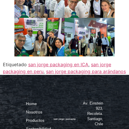
Etiquetado
san jorge packaging en ICA
,
san jorge
packaging en peru
,
san jorge packaging para arándanos
Av. Einstein
Home
923,
Nosotros
Recoleta.
Santiago,
Productos
Chile
Sostenibilidad