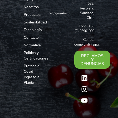
923,
Nosotros
Recoleta.
Santiago,
Productos
Chile
Sostenibilidad
Fono: +56
Tecnología
(2) 25961000
Contacto
Correo:
comercial@sjp.cl
Normativa
Política y
RECLAMOS
Certificaciones
Y
DENUNCIAS
Protocolo
Covid
Ingreso a
Planta